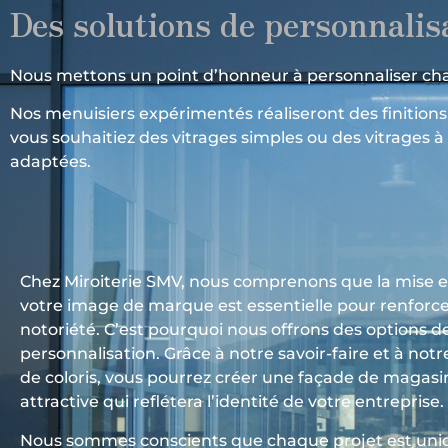
Des solutions de personnalis
Nous mettons un point d’honneur à personnaliser ch
Nos menuisiers expérimentés réaliseront des finitions
vous souhaitiez des vitrages simples ou des vitrages à
adaptées.
Chez Miroiterie SMV, nous comprenons que la mise e
votre image de marque est essentielle pour renforce
notoriété. C’est pourquoi nous offrons des options d
personnalisation. Grâce à notre savoir-faire et à notr
de coloris, vous pourrez créer une façade de magasi
attractive qui reflétera l’identité de votre entreprise.
Nous sommes conscients que chaque projet est uni