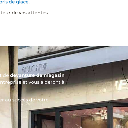
bris de glace
.
uteur de vos attentes.
et de
devanture de magasin
ntreprise et vous aideront à
r au succès de votre