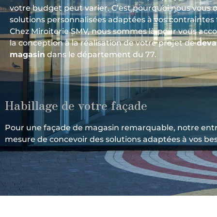
votre budget peut varier. C’est pourquoi nous vous o
solutions personnalisées adaptées à vos contraintes 
Chez Miroiterie SMV, nous sommes là pour vous ac
la conception à la réalisation de votre projet de
deva
magasin
dans le département du 77.
Habillage de votre façade
Pour une façade de magasin remarquable, notre entre
mesure de concevoir des solutions adaptées à vos be