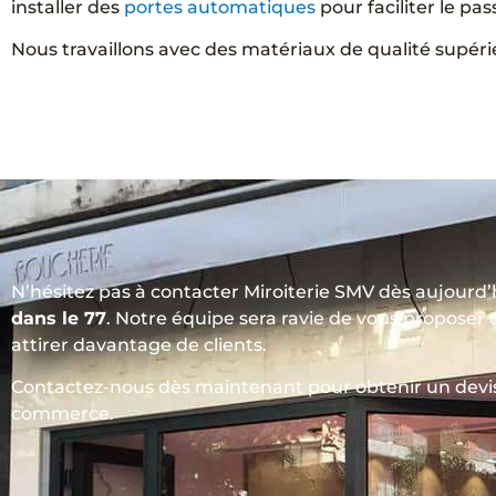
installer des
portes automatiques
pour faciliter le pa
Nous travaillons avec des matériaux de qualité supéri
N’hésitez pas à contacter Miroiterie SMV dès aujourd’
dans le 77
. Notre équipe sera ravie de vous proposer 
attirer davantage de clients.
Contactez-nous dès maintenant pour obtenir un devis
commerce.